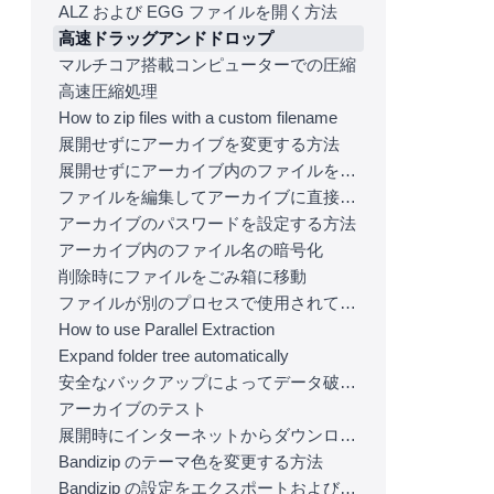
ALZ および EGG ファイルを開く方法
高速ドラッグアンドドロップ
マルチコア搭載コンピューターでの圧縮
高速圧縮処理
How to zip files with a custom filename
展開せずにアーカイブを変更する方法
展開せずにアーカイブ内のファイルを開く方法
ファイルを編集してアーカイブに直接保存する方法
アーカイブのパスワードを設定する方法
アーカイブ内のファイル名の暗号化
削除時にファイルをごみ箱に移動
ファイルが別のプロセスで使用されている場合でもファイルを圧縮する
How to use Parallel Extraction
Expand folder tree automatically
安全なバックアップによってデータ破損を防ぐ方法
アーカイブのテスト
展開時にインターネットからダウンロードしたアーカイブのゾーン識別子をコピー
Bandizip のテーマ色を変更する方法
Bandizip の設定をエクスポートおよびインポートする方法