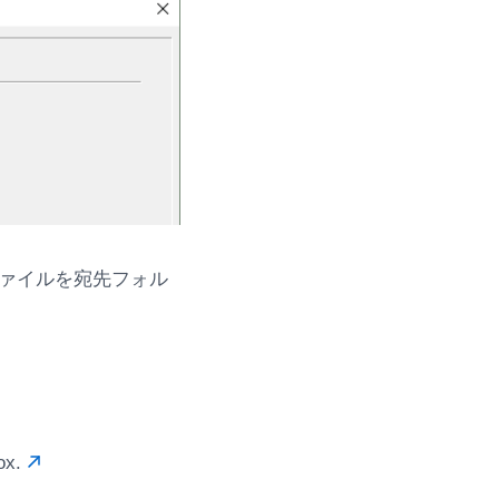
ァイルを宛先フォル
ox.