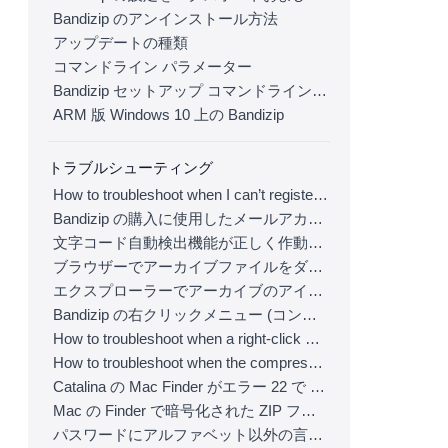
Bandizip のアンインストール方法
アップデートの種類
コマンドライン パラメーター
Bandizip セットアップ コマンドライン パラメーター
ARM 版 Windows 10 上の Bandizip
トラブルシューティング
How to troubleshoot when I can’t register Bandizip
Bandizip の購入に使用したメールアカウントにアクセスできません
文字コード自動検出機能が正しく作動していません
ブラウザーでアーカイブファイルをダウンロードすると Bandizip が自動的に開きます
エクスプローラーでアーカイブのアイコンが正しく表示されません
Bandizip の右クリックメニュー (コンテキストメニュー) が表示されません
How to troubleshoot when a right-click menu (context menu) for Bandizip isn’t displayed properly
How to troubleshoot when the compression or decompression speed is too slow
Catalina の Mac Finder がエラー 22 で ZIP アーカイブを展開できない場合の解決方法
Mac の Finder で暗号化された ZIP ファイルを展開できない場合の解決方法
パスワードにアルファベット以外の言語の文字を使用する方法