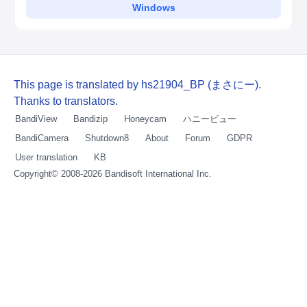
Windows
This page is translated by hs21904_BP (まさにー).
Thanks to translators.
BandiView
Bandizip
Honeycam
ハニービュー
BandiCamera
Shutdown8
About
Forum
GDPR
User translation
KB
Copyright© 2008-2026
Bandisoft International Inc.